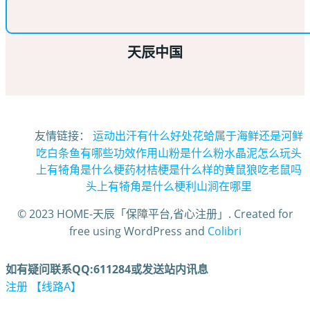
天辰中国
友情链接：
运动出汗有什么好处
花蛤属于海鲜还是河鲜
吃白条鱼有哪些功效作用
山粉是什么粉
水晶泥怎么玩
头
上有犄角是什么梗
药材桔梗是什么样的
黄鼠狼吃老鼠吗
头上有犄角是什么梗
利山涧在哪里
© 2023 HOME-天辰「保障平台,省心注册」. Created for
free using WordPress and
Colibri
如有疑问联系QQ:611284或发送站内讯息
注册 【线路A】